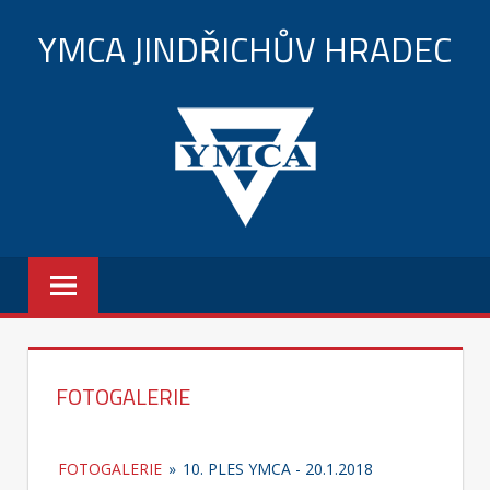
Přeskočit
YMCA JINDŘICHŮV HRADEC
na
obsah
FOTOGALERIE
FOTOGALERIE
»
10. PLES YMCA - 20.1.2018